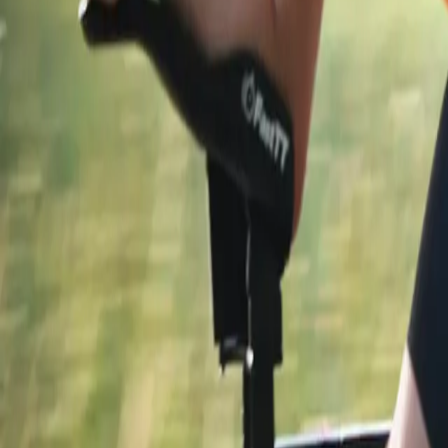
Følg atleternes rejse mod FIONIA 2027 her
Nyt langdistancetriat
FIONIA Long Distance Triathlon powered by Sparekassen Danm
skaber stævnet en samlet langdistanceoplevelse, hvor sport,
Stævnet afvikles på den klassiske fulde distance:
· 3,8 km svømning
· 180 km cykling
· 42,2 km løb
Derudover tilbydes mulighed for deltagelse som stafethold.
Køb startnummer