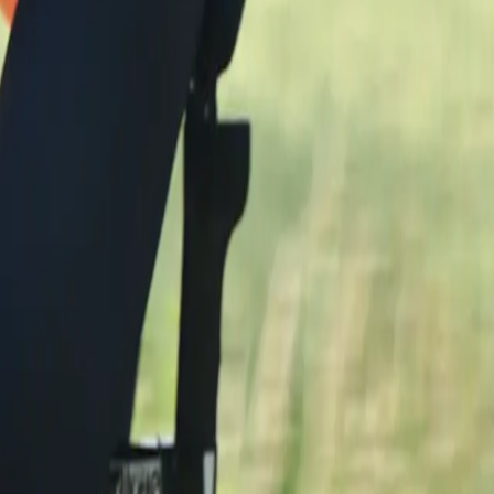
lonstævne.
ark er Triatlon Danmarks nye danske langdistancestævne. Med 
 geografi og fællesskab bindes sammen i én sammenhængende for