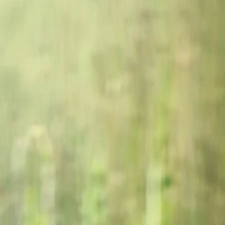
Fyn som omdrejningspunkt og en rute fra Nyborg til Odense
tælling.