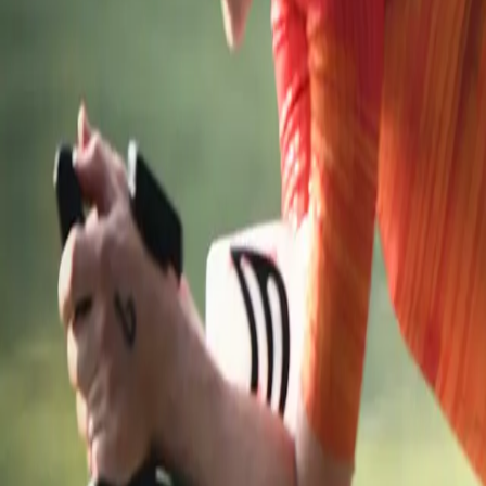
Transport & Logistik
Overnatning
Udtalelser om FIONIA
Ruter