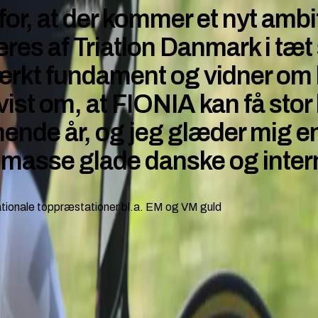
t for, at der kommer et nyt am
geres af Triatlon Danmark i tæ
stærkt fundament og vidner om 
vist om, at FIONIA kan få stor
mende år, og jeg glæder mig en
masse glade danske og interna
nationale toppræstationer bl.a. EM og VM guld