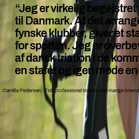
“Jeg er virkelig begejstre
til Danmark. At det arran
fynske klubber, giver et 
for sporten. Jeg er overbe
af dansk triatlon i de kom
en stafet og igen møde en 
Camilla Pedersen
-
Tidl. professionel triatlet med mange inter