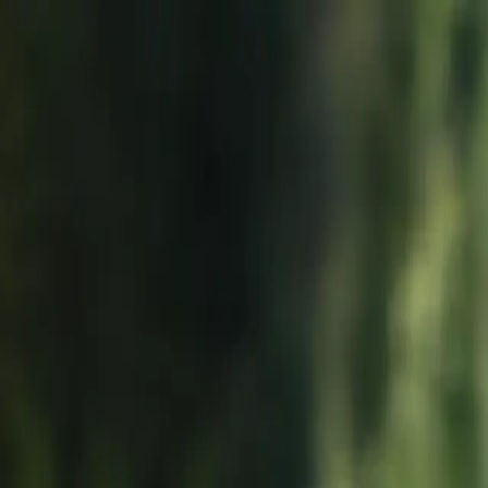
Hjem
Nyheder
Om Fionia Long Distance Triathlon
Kontakt
Køb startnummer